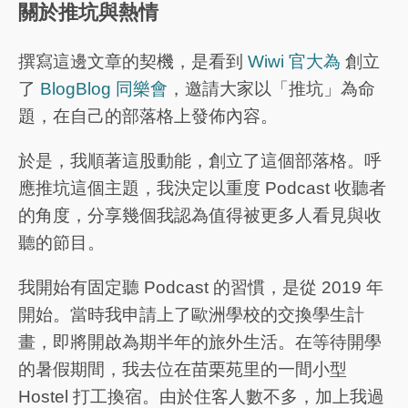
關於推坑與熱情
撰寫這邊文章的契機，是看到
Wiwi 官大為
創立
了
BlogBlog 同樂會
，邀請大家以「推坑」為命
題，在自己的部落格上發佈內容。
於是，我順著這股動能，創立了這個部落格。呼
應推坑這個主題，我決定以重度 Podcast 收聽者
的角度，分享幾個我認為值得被更多人看見與收
聽的節目。
我開始有固定聽 Podcast 的習慣，是從 2019 年
開始。當時我申請上了歐洲學校的交換學生計
畫，即將開啟為期半年的旅外生活。在等待開學
的暑假期間，我去位在苗栗苑里的一間小型
Hostel 打工換宿。由於住客人數不多，加上我過