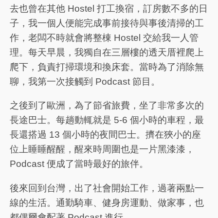
去也曾在其他 Hostel 打工換宿，訂房數不多的日
子，我一個人便能完成事前接待與事後清掃的工
作，老闆不時就會將整棟 Hostel 交給我一人管
理。每天早晨，我獨自在三層樓的透天厝裡爬上
爬下，負責打掃環境和換床套。當時為了消除無
聊，我第一次接觸到 Podcast 節目。
之後到了歐洲，為了節省旅費，坐了非常多次的
長途巴士。每趟動輒就是 5-6 個小時的車程，最
長還搭過 13 個小時的夜間巴士。擠在狹小的座
位上睡睡醒醒，醒來時周圍也是一片黑漆漆，
Podcast 便成了當時最好的旅伴。
後來回到台灣，出了社會開始工作，過著兩點一
線的生活。通勤騎車、健身房運動、做家事，也
都偶爾會配著 Podcast 進行。