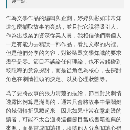
趣一點。
作為文學作品的編輯與企劃，婷婷與彬如非常知
道怎麼擷取故事的亮點，並且把它說得吸引人。
作為出版業的資深從業人員，我相信他們兩個人
一定有能力去精讀一部作品，看見文學的內裡。
但是他們分享的內容，對於聽眾文學知識的要求
幾乎是零。節目不談論任何理論，也不常觸碰到
較隱晦的意象探討，而是從角色為核心，去探討
角色在劇情裡頭的決定、以及心理狀態等。
爲了要將故事的張力清楚的描繪，節目對於劇情
透露比例算是滿高的，通常只會將故事中最關鍵
的幾個轉折隱藏起來。因此如果非常在意劇透的
讀者，可能不太合適將這個節目當成書籍推薦的
來源，而是當成閱讀後，聆聽他人分享閱讀心得